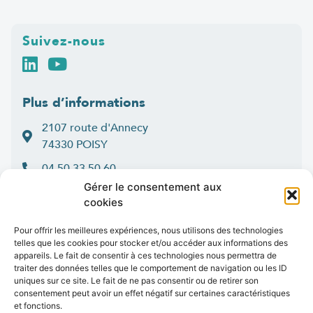
Suivez-nous
Plus d’informations
2107 route d'Annecy
74330 POISY
04 50 33 50 60
Gérer le consentement aux
Lun > jeu : 9h-12h et 14h-16h30
cookies
:
Ven
9h-12h et 14h-16h
Contact
Pour offrir les meilleures expériences, nous utilisons des technologies
telles que les cookies pour stocker et/ou accéder aux informations des
appareils. Le fait de consentir à ces technologies nous permettra de
traiter des données telles que le comportement de navigation ou les ID
uniques sur ce site. Le fait de ne pas consentir ou de retirer son
consentement peut avoir un effet négatif sur certaines caractéristiques
Marchés publics
Presse
Publications
Vidéos
Open data
et fonctions.