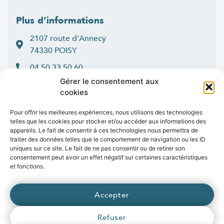
Plus d’informations
2107 route d'Annecy
74330 POISY
04 50 33 50 60
Gérer le consentement aux
Lun > jeu : 9h-12h et 14h-16h30
cookies
:
Ven
9h-12h et 14h-16h
Contact
Pour offrir les meilleures expériences, nous utilisons des technologies
telles que les cookies pour stocker et/ou accéder aux informations des
appareils. Le fait de consentir à ces technologies nous permettra de
traiter des données telles que le comportement de navigation ou les ID
uniques sur ce site. Le fait de ne pas consentir ou de retirer son
consentement peut avoir un effet négatif sur certaines caractéristiques
Marchés publics
Presse
Publications
Vidéos
Open data
et fonctions.
Emplois
fibre
.syane.fr
/
syan
chaleur
.fr
/
syan
enr
.com
/
Accepter
e
born
.fr
Refuser