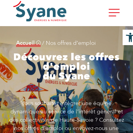
Ouvri
Accueil
/
Nos offres d’emploi
Découvrez les offres
d'emploi
du Syane
Vous souhaitez intégrer une équipe
dynamique au service de l’intérêt général et
des collectivités de Haute-Savoie ? Consultez
nos offres d’emploi ou envoyez-nous une