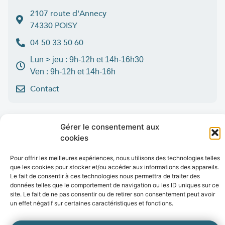
2107 route d'Annecy
74330 POISY
04 50 33 50 60
Lun > jeu : 9h-12h et 14h-16h30
:
Ven
9h-12h et 14h-16h
Contact
Gérer le consentement aux
Marchés publics
Presse
Publications
Vidéos
Open data
cookies
Emplois
Pour offrir les meilleures expériences, nous utilisons des technologies telles
que les cookies pour stocker et/ou accéder aux informations des appareils.
fibre
.syane.fr
/
syan
chaleur
.fr
/
syan
enr
.com
/
Le fait de consentir à ces technologies nous permettra de traiter des
e
born
.fr
données telles que le comportement de navigation ou les ID uniques sur ce
site. Le fait de ne pas consentir ou de retirer son consentement peut avoir
© 2026 Syane
un effet négatif sur certaines caractéristiques et fonctions.
Mentions légales
Politique de confidentialité
Crédits