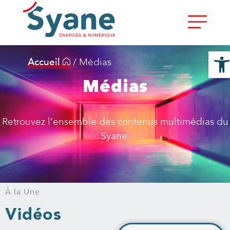
Ouvrir 
Accueil
/
Médias
Médias
Retrouvez l’ensemble des contenus multimédias du
Syane.
À la Une
Vidéos