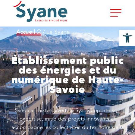
Ouvrir la
Accueil
/
Le Syane
Établissement public
des énergies et du
numérique de Haute-
Savoie
Syndicat mixte ouvert, le Syane apporte son
expertise, initie des projets innovants et
accompagne les collectivités du territoire de la