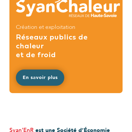
Création et exploitation
Réseaux publics de
chaleur
et de froid
En savoir plus
Syan’EnR
est une Société d’Économie