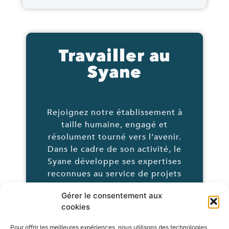
Travailler au
Syane
Rejoignez notre établissement à
taille humaine, engagé et
résolument tourné vers l’avenir.
Dans le cadre de son activité, le
Syane développe ses expertises
reconnues au service de projets
innovants en phase avec de vastes
Gérer le consentement aux
enjeux contemporains.
cookies
Pour offrir les meilleures expériences, nous utilisons des technologies