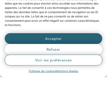
telles que les cookies pour stocker et/ou accéder aux informations des
Rejoindre nos équipes
appareils. Le fait de consentir à ces technologies nous permettra de
traiter des données telles que le comportement de navigation ou les ID
uniques sur ce site. Le fait de ne pas consentir ou de retirer son
consentement peut avoir un effet négatif sur certaines caractéristiques
et fonctions.
Accepter
Relevons les défis
Refuser
!
Voir les préférences
Vous êtes une collectivité de
Politique de cookies
Mentions légales
Haute-Savoie ?
Le Syane vous accompagne pour
relever les défis des transitions
énergétique et numérique. Pour y
répondre, le Syane initie des
projets innovants, propose des