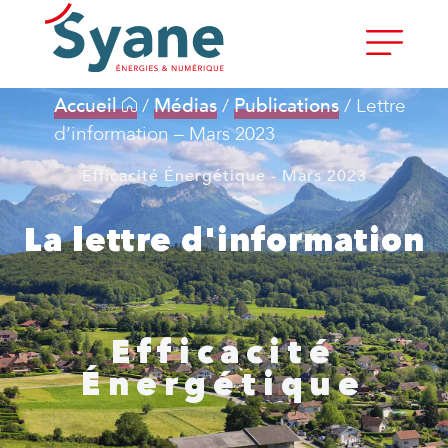
Accueil
/
Médias
/
Publications
/
Lettre
d’information – Mars 2023
Efficacité Énergétique - Mars 2023
La lettre d'information
Efficacité
Énergétique