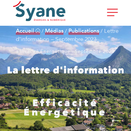
Accueil
/
Médias
/
Publications
/
Lettre
d’information – Septembre 2023
Efficacité Énergétique - Septembre 2023
La lettre d'information
Efficacité
Énergétique