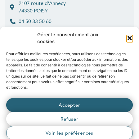
2107 route d'Annecy
74330 POISY
04 50 33 50 60
Lun > jeu : 9h-12h et 14h-16h30
Gérer le consentement aux
:
Ven
9h-12h et 14h-16h
cookies
Contact
Pour offrir les meilleures expériences, nous utilisons des technologies
telles que les cookies pour stocker et/ou accéder aux informations des
appareils. Le fait de consentir à ces technologies nous permettra de
traiter des données telles que le comportement de navigation ou les ID
uniques sur ce site. Le fait de ne pas consentir ou de retirer son
Marchés publics
Presse
Publications
Vidéos
Open data
consentement peut avoir un effet négatif sur certaines caractéristiques
Emplois
et fonctions.
fibre
.syane.fr
/
syan
chaleur
.fr
/
syan
enr
.com
/
Accepter
e
born
.fr
Refuser
© 2026 Syane
Mentions légales
Politique de confidentialité
Crédits
Voir les préférences
Accessibilité (partiellement conforme)
Plan du site