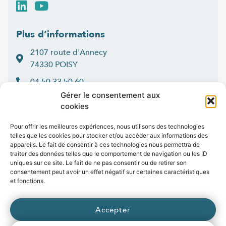
Plus d’informations
2107 route d'Annecy
74330 POISY
04 50 33 50 60
Gérer le consentement aux
Lun > jeu : 9h-12h et 14h-16h30
cookies
:
Ven
9h-12h et 14h-16h
Contact
Pour offrir les meilleures expériences, nous utilisons des technologies
telles que les cookies pour stocker et/ou accéder aux informations des
appareils. Le fait de consentir à ces technologies nous permettra de
traiter des données telles que le comportement de navigation ou les ID
uniques sur ce site. Le fait de ne pas consentir ou de retirer son
consentement peut avoir un effet négatif sur certaines caractéristiques
Marchés publics
Presse
Publications
Vidéos
Open data
et fonctions.
Emplois
fibre
.syane.fr
/
syan
chaleur
.fr
/
syan
enr
.com
/
Accepter
e
born
.fr