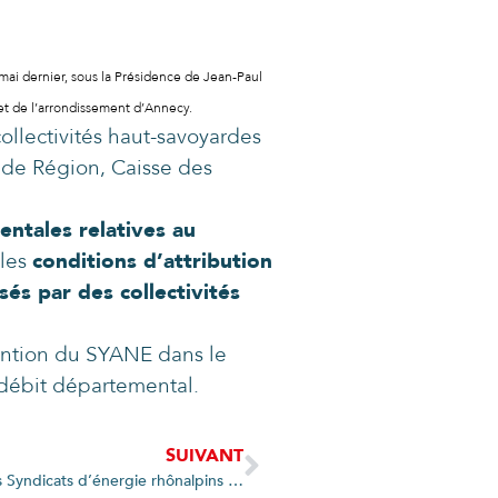
ai dernier, sous la Présidence de Jean-Paul
t de l’arrondissement d’Annecy.
ollectivités haut-savoyardes
 de Région, Caisse des
ntales relatives au
 les
conditions d’attribution
s par des collectivités
vention du SYANE dans le
 débit départemental.
SUIVANT
Le SYANE accueille les Présidents et Directeurs des Syndicats d’énergie rhônalpins en Haute-Savoie