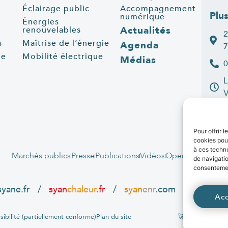
Éclairage public
Accompagnement
Plu
numérique
Énergies
Actualités
renouvelables
2
s
Maîtrise de l’énergie
Agenda
7
ue
Mobilité électrique
Médias
0
L
C
Pour offrir 
cookies pour
à ces techn
Marchés publics
Presse
Publications
Vidéos
Open data
Emplo
de navigatio
consentement
syane.fr
/
syan
chaleur
.fr
/
syan
enr
.com
/
e
born
.f
Ac
sibilité (partiellement conforme)
Plan du site
🚀 Propulsé par