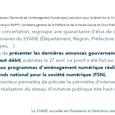
teur Territorial de l’Aménagement Numérique) s’est réuni pour la 2ème fois le 13 m
çois RAFFY, Secrétaire général de la Préfecture de la Haute-Savoie et Sous-Préfe
 concertation, regroupe une quarantaine d’élus de c
tenaires du SYANE (Département, Région, Préfecture
gies,…).
s de
présenter les dernières annonces gouverneme
aut débit
, publiées le 27 avril. Le point a été fait sur
 aux programmes d’aménagement numérique réalisé
onds national pour la société numérique (FSN).
irecteur permettra de préciser le périmètre d’inter
alisation du réseau d’initiative publique très haut