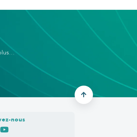
 plus…
vez-nous