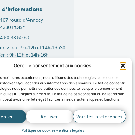
s d’informations
107 route d'Annecy
4330 POISY
4 50 33 50 60
un > jeu : 9h-12h et 14h-16h30
:
Ven
9h-12h et 14h-16h
ontact
Gérer le consentement aux cookies
les meilleures expériences, nous utilisons des technologies telles que les
 stocker et/ou accéder aux informations des appareils. Le fait de consentir
ologies nous permettra de traiter des données telles que le comportement
is
1
n ou les ID uniques sur ce site. Le fait de ne pas consentir ou de retirer son
 peut avoir un effet négatif sur certaines caractéristiques et fonctions.
r
cepter
Refuser
Voir les préférences
 L’agence web Marque Digitale
Politique de cookies
Mentions légales