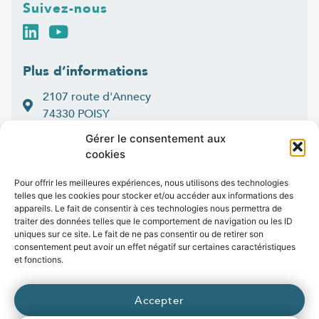
Suivez-nous
Plus d’informations
2107 route d'Annecy
74330 POISY
04 50 33 50 60
Gérer le consentement aux
cookies
Lun > jeu : 9h-12h et 14h-16h30
:
Ven
9h-12h et 14h-16h
Pour offrir les meilleures expériences, nous utilisons des technologies
telles que les cookies pour stocker et/ou accéder aux informations des
Contact
appareils. Le fait de consentir à ces technologies nous permettra de
traiter des données telles que le comportement de navigation ou les ID
uniques sur ce site. Le fait de ne pas consentir ou de retirer son
consentement peut avoir un effet négatif sur certaines caractéristiques
et fonctions.
Marchés publics
Presse
Publications
Vidéos
Open data
Emplois
Accepter
fibre
.syane.fr
/
syan
chaleur
.fr
/
syan
enr
.com
/