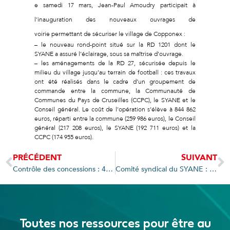
e
samedi 17 mars, Jean-Paul Amoudry participait à
l’inauguration des nouveaux ouvrages de
voirie permettant de sécuriser le village de Copponex :
– le nouveau rond-point situé sur la RD 1201 dont le
SYANE a assuré l’éclairage, sous sa maîtrise d’ouvrage.
– les aménagements de la RD 27, sécurisée depuis le
milieu du village jusqu’au terrain de football : ces travaux
ont été réalisés dans le cadre d’un groupement de
commande entre la commune, la Communauté de
Communes du Pays de Cruseilles (CCPC), le SYANE et le
Conseil général. Le coût de l’opération s’élève à 844 862
euros, réparti entre la commune (259 986 euros), le Conseil
général (217 208 euros), le SYANE (192 711 euros) et la
CCPC (174 955 euros).
PRÉCÉDENT
SUIVANT
Contrôle des concessions : 4ème journée régionale d’échanges de l’USéRA
Comité syndical du SYANE : un budget 2012 de 126M€
Toutes nos ressources pour être au