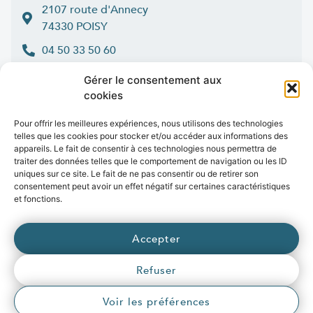
2107 route d'Annecy
74330 POISY
04 50 33 50 60
Lun > jeu : 9h-12h et 14h-16h30
Gérer le consentement aux
:
Ven
9h-12h et 14h-16h
cookies
Contact
Pour offrir les meilleures expériences, nous utilisons des technologies
telles que les cookies pour stocker et/ou accéder aux informations des
appareils. Le fait de consentir à ces technologies nous permettra de
traiter des données telles que le comportement de navigation ou les ID
uniques sur ce site. Le fait de ne pas consentir ou de retirer son
Marchés publics
Presse
Publications
Vidéos
Open data
consentement peut avoir un effet négatif sur certaines caractéristiques
Emplois
et fonctions.
fibre
.syane.fr
/
syan
chaleur
.fr
/
syan
enr
.com
/
Accepter
e
born
.fr
Refuser
© 2026 Syane
Mentions légales
Politique de confidentialité
Crédits
Voir les préférences
Accessibilité (partiellement conforme)
Plan du site