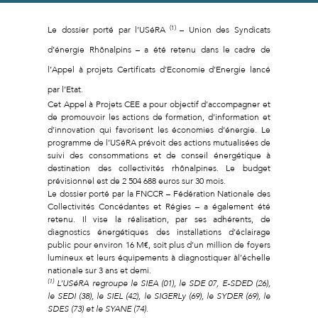
(1)
Le dossier porté par l’USéRA
– Union des Syndicats
d’énergie Rhônalpins – a été retenu dans le cadre de
l’Appel à projets Certificats d’Economie d’Energie lancé
par l’Etat.
Cet Appel à Projets CEE a pour objectif d’accompagner et
de promouvoir les actions de formation, d’information et
d’innovation qui favorisent les économies d’énergie. Le
programme de l’USéRA prévoit des actions mutualisées de
suivi des consommations et de conseil énergétique à
destination des collectivités rhônalpines. Le budget
prévisionnel est de 2 504 688 euros sur 30 mois.
Le dossier porté par la FNCCR – Fédération Nationale des
Collectivités Concédantes et Régies – a également été
retenu. Il vise la réalisation, par ses adhérents, de
diagnostics énergétiques des installations d’éclairage
public pour environ 16 M€, soit plus d’un million de foyers
lumineux et leurs équipements à diagnostiquer àl’échelle
nationale sur 3 ans et demi.
(1)
L’USéRA regroupe le SIEA (01), le SDE 07, E-SDED (26),
le SEDI (38), le SIEL (42), le SIGERLy (69), le SYDER (69), le
SDES (73) et le SYANE (74).