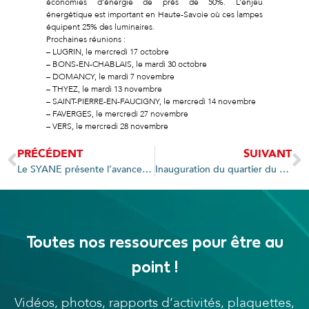
économies d’énergie de près de 50%. L’enjeu
énergétique est important en Haute-Savoie où ces lampes
équipent 25% des luminaires.
Prochaines réunions :
– LUGRIN, le mercredi 17 octobre
– BONS-EN-CHABLAIS, le mardi 30 octobre
– DOMANCY, le mardi 7 novembre
– THYEZ, le mardi 13 novembre
– SAINT-PIERRE-EN-FAUCIGNY, le mercredi 14 novembre
– FAVERGES, le mercredi 27 novembre
– VERS, le mercredi 28 novembre
PRÉCÉDENT
SUIVANT
Le SYANE présente l’avancement du réseau d’initiative publique très haut débit de la Haute-Savoie au SIAC
Inauguration du quartier du Maisse à Douvaine
Toutes nos ressources pour être au
point !
Vidéos, photos, rapports d’activités, plaquettes,