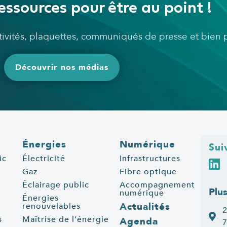
essources pour être au point !
ctivités, plaquettes, communiqués de presse et bien
Découvrir nos médias
Énergies
Numérique
Sui
ic
Électricité
Infrastructures
Gaz
Fibre optique
Éclairage public
Accompagnement
Plu
numérique
Énergies
Actualités
renouvelables
2
s
Maîtrise de l’énergie
Agenda
7