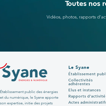
Toutes nos r
Vidéos, photos, rapports d’a
Le Syane
Établissement publ
Collectivités
adhérentes
Elus et instances
Établissement public des énergies
Rapports d’activité
et du numérique, le Syane apporte
Actes administratif
son expertise, initie des projets