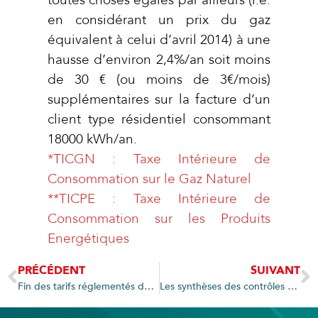
toutes choses égales par ailleurs (i.e.
en considérant un prix du gaz
équivalent à celui d’avril 2014) à une
hausse d’environ 2,4%/an soit moins
de 30 € (ou moins de 3€/mois)
supplémentaires sur la facture d’un
client type résidentiel consommant
18000 kWh/an.
*TICGN : Taxe Intérieure de
Consommation sur le Gaz Naturel
**TICPE : Taxe Intérieure de
Consommation sur les Produits
Energétiques
PRÉCÉDENT
SUIVANT
Fin des tarifs réglementés de vente : la loi promulguée ! le compte à rebours a commencé
Les synthèses des contrôles 2013 des concessions sont en ligne