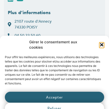
Plus d’informations
2107 route d'Annecy
74330 POISY
04 50 33 50 60
Gérer le consentement aux
Lun > jeu : 9h-12h et 14h-16h30
cookies
:
Ven
9h-12h et 14h-16h
Contact
Pour offrir les meilleures expériences, nous utilisons des technologies
telles que les cookies pour stocker et/ou accéder aux informations des
appareils. Le fait de consentir à ces technologies nous permettra de
traiter des données telles que le comportement de navigation ou les ID
uniques sur ce site. Le fait de ne pas consentir ou de retirer son
consentement peut avoir un effet négatif sur certaines caractéristiques
Marchés publics
Presse
Publications
Vidéos
Open data
et fonctions.
Emplois
fibre
.syane.fr
/
syan
chaleur
.fr
/
syan
enr
.com
/
Accepter
e
born
.fr
Refuser