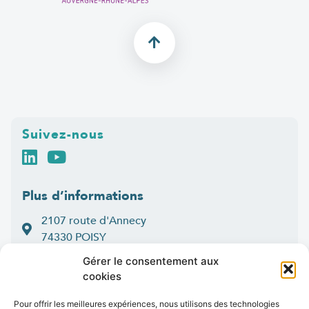
Suivez-nous
Plus d’informations
2107 route d'Annecy
74330 POISY
04 50 33 50 60
Gérer le consentement aux
cookies
Lun > jeu : 9h-12h et 14h-16h30
:
Ven
9h-12h et 14h-16h
Pour offrir les meilleures expériences, nous utilisons des technologies