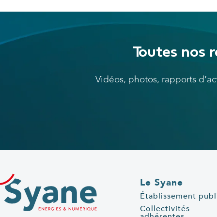
Toutes nos r
Vidéos, photos, rapports d’a
Le Syane
Établissement publ
Collectivités
adhérentes