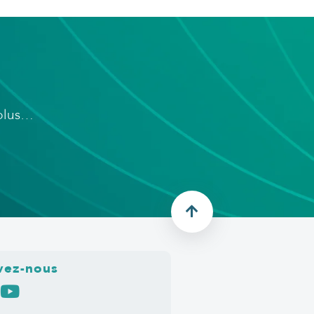
 plus…
vez-nous