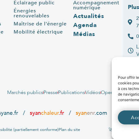
Éclairage public
Accompagnement
Plu
numérique
Énergies
Actualités
renouvelables
2
s
Maîtrise de l’énergie
Agenda
7
ue
Mobilité électrique
Médias
0
L
C
Pour offrir 
cookies pour
à ces techn
Marchés publics
Presse
Publications
Vidéos
Open data
Emplo
de navigatio
consentement
syane.fr
/
syan
chaleur
.fr
/
syan
enr
.com
/
e
born
.f
Ac
sibilité (partiellement conforme)
Plan du site
🚀 Propulsé par