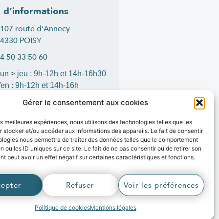
s d’informations
107 route d'Annecy
4330 POISY
4 50 33 50 60
un > jeu : 9h-12h et 14h-16h30
:
Ven
9h-12h et 14h-16h
ontact
Gérer le consentement aux cookies
les meilleures expériences, nous utilisons des technologies telles que les
 stocker et/ou accéder aux informations des appareils. Le fait de consentir
ologies nous permettra de traiter des données telles que le comportement
is
1
n ou les ID uniques sur ce site. Le fait de ne pas consentir ou de retirer son
 peut avoir un effet négatif sur certaines caractéristiques et fonctions.
r
cepter
Refuser
Voir les préférences
 L’agence web Marque Digitale
Politique de cookies
Mentions légales