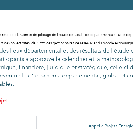
e réunion du Comité de pilotage de l’étude de faisabilité départementale sur le dé
ts des collectivités, de l’Etat, des gestionnaires de réseaux et du monde économiq
 des lieux départemental et des résultats de l’étude 
articipants a approuvé le calendrier et la méthodolog
que, financière, juridique et stratégique, celle-ci 
n éventuelle d’un schéma départemental, global et c
ables.
ojet
Appel à Projets Energie