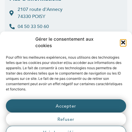
2107 route d'Annecy
74330 POISY
04 50 33 50 60
Lun > jeu : 9h-12h et 14h-16h30
Gérer le consentement aux
:
Ven
9h-12h et 14h-16h
cookies
Contact
Pour offrir les meilleures expériences, nous utilisons des technologies
telles que les cookies pour stocker et/ou accéder aux informations des
appareils. Le fait de consentir à ces technologies nous permettra de
traiter des données telles que le comportement de navigation ou les ID
uniques sur ce site. Le fait de ne pas consentir ou de retirer son
Marchés publics
Presse
Publications
Vidéos
Open data
consentement peut avoir un effet négatif sur certaines caractéristiques
Emplois
et fonctions.
fibre
.syane.fr
/
syan
chaleur
.fr
/
syan
enr
.com
/
Accepter
e
born
.fr
Refuser
© 2026 Syane
Mentions légales
Politique de confidentialité
Crédits