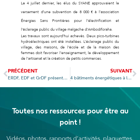
Le 4 juillet dernier, les élus du SYANE approuvaient le
versement d’une subvention de 8 000 € à l’association
Énergies Sans Frontières pour l’électrification et
l’éclairage public du village malgache d’Ambodiforaha.
Les travaux sont aujourd’hui achevés. Deux pico-turbines
hydroélectriques ont été installées. L’éclairage public du
village, des maisons, de l’école et de la maison des
femmes doit favoriser l’enseignement, le développement
de l’artisanat et la création de petits commerces.
PRÉCÉDENT
SUIVANT
ERDF, EDF et GrDF présentent aux élus du SYANE leurs bilans annuels
4 bâtiments énergétiques à l’honneur du Tour Bus SYANE – Prioriterre
Toutes nos ressources pour être au
point !
Vidéos, photos, rapports d’activités, plaquettes,