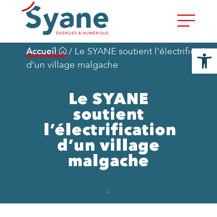
Ouvrir la
Accueil
/
Le SYANE soutient l’électrification
d’un village malgache
Le SYANE
soutient
l’électrification
d’un village
malgache