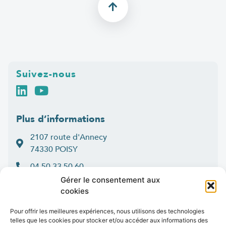
Suivez-nous
Plus d’informations
2107 route d'Annecy
74330 POISY
04 50 33 50 60
Gérer le consentement aux
Lun > jeu : 9h-12h et 14h-16h30
cookies
:
Ven
9h-12h et 14h-16h
Contact
Pour offrir les meilleures expériences, nous utilisons des technologies
telles que les cookies pour stocker et/ou accéder aux informations des