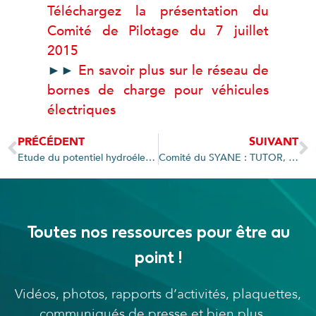
Téléchargez la présentation du
Comité de Pilotage du 7 juillet
2015
►►
En savoir plus sur le réseau de
bornes de charge pour véhicules
électriques
PRÉCÉDENT
SUIVANT
Etude du potentiel hydroélectrique : l’étude lancée
Comité du SYANE : TUTOR, futur exploitant du réseau fibre optique départemental
Toutes nos ressources pour être au
point !
Vidéos, photos, rapports d’activités, plaquettes,
communiqués de presse et bien plus…