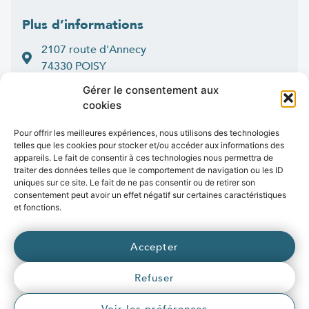
Plus d’informations
2107 route d'Annecy
74330 POISY
04 50 33 50 60
Gérer le consentement aux
cookies
Lun > jeu : 9h-12h et 14h-16h30
:
Ven
9h-12h et 14h-16h
Pour offrir les meilleures expériences, nous utilisons des technologies
telles que les cookies pour stocker et/ou accéder aux informations des
Contact
appareils. Le fait de consentir à ces technologies nous permettra de
traiter des données telles que le comportement de navigation ou les ID
uniques sur ce site. Le fait de ne pas consentir ou de retirer son
consentement peut avoir un effet négatif sur certaines caractéristiques
et fonctions.
Marchés publics
Presse
Publications
Vidéos
Open data
Emplois
Accepter
fibre
.syane.fr
/
syan
chaleur
.fr
/
syan
enr
.com
/
Refuser
e
born
.fr
© 2026 Syane
Voir les préférences