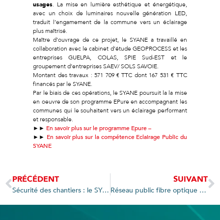
usages
. La mise en lumière esthétique et énergétique,
avec un choix de luminaires nouvelle génération LED,
traduit l’engamement de la commune vers un éclairage
plus maîtrisé.
Maître d’ouvrage de ce projet, le SYANE a travaillé en
collaboration avec le cabinet d’étude GEOPROCESS et les
entreprises GUELPA, COLAS, SPIE Sud-EST et le
groupement d’entreprises SAEV/ SOLS SAVOIE.
Montant des travaux : 571 709 € TTC dont 167 531 € TTC
financés par le SYANE.
Par le biais de ces opérations, le SYANE poursuit la la mise
en oeuvre de son programme EPure en accompagnant les
communes qui le souhaitent vers un éclairage performant
et responsable.
►►
En savoir plus sur le programme Epure –
►►
En savoir plus sur la compétence Eclairage Public du
SYANE
PRÉCÉDENT
SUIVANT
Sécurité des chantiers : le SYANE et GRDF partenaires
Réseau public fibre optique du SYANE : point d’avancement