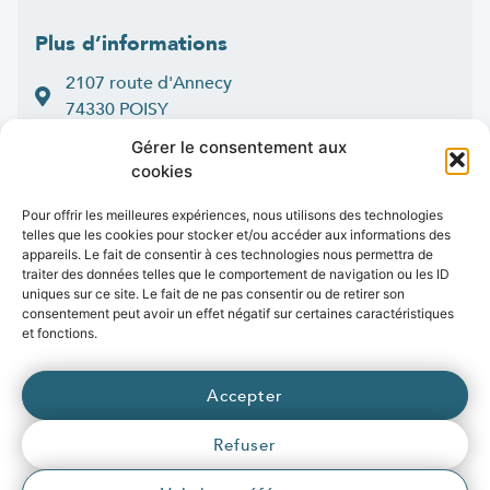
Plus d’informations
2107 route d'Annecy
74330 POISY
04 50 33 50 60
Gérer le consentement aux
cookies
Lun > jeu : 9h-12h et 14h-16h30
:
Ven
9h-12h et 14h-16h
Pour offrir les meilleures expériences, nous utilisons des technologies
telles que les cookies pour stocker et/ou accéder aux informations des
Contact
appareils. Le fait de consentir à ces technologies nous permettra de
traiter des données telles que le comportement de navigation ou les ID
uniques sur ce site. Le fait de ne pas consentir ou de retirer son
consentement peut avoir un effet négatif sur certaines caractéristiques
et fonctions.
Marchés publics
Presse
Publications
Vidéos
Open data
Emplois
Accepter
fibre
.syane.fr
/
syan
chaleur
.fr
/
syan
enr
.com
/
Refuser
e
born
.fr