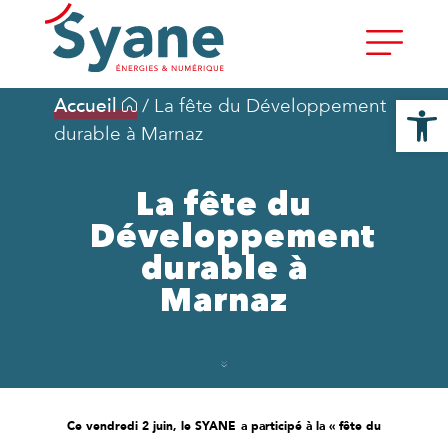
Ouvrir la
Accueil
/
La fête du Développement
durable à Marnaz
La fête du
Développement
durable à
Marnaz
Ce vendredi 2 juin, le SYANE a participé à la « fête du