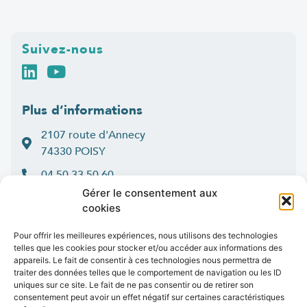
Suivez-nous
Plus d’informations
2107 route d'Annecy
74330 POISY
04 50 33 50 60
Gérer le consentement aux
Lun > jeu : 9h-12h et 14h-16h30
cookies
:
Ven
9h-12h et 14h-16h
Contact
Pour offrir les meilleures expériences, nous utilisons des technologies
telles que les cookies pour stocker et/ou accéder aux informations des
appareils. Le fait de consentir à ces technologies nous permettra de
traiter des données telles que le comportement de navigation ou les ID
uniques sur ce site. Le fait de ne pas consentir ou de retirer son
consentement peut avoir un effet négatif sur certaines caractéristiques
Marchés publics
Presse
Publications
Vidéos
Open data