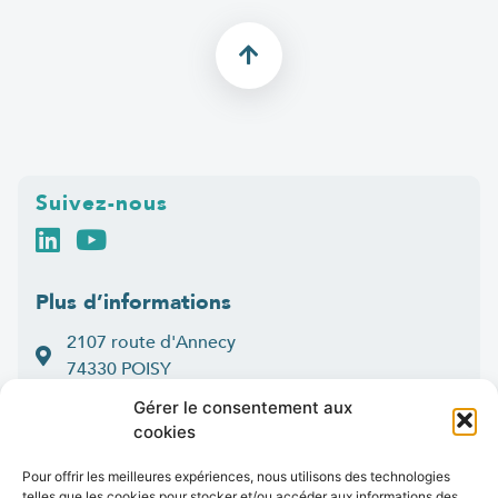
Suivez-nous
Plus d’informations
2107 route d'Annecy
74330 POISY
04 50 33 50 60
Gérer le consentement aux
cookies
Lun > jeu : 9h-12h et 14h-16h30
:
Ven
9h-12h et 14h-16h
Pour offrir les meilleures expériences, nous utilisons des technologies
telles que les cookies pour stocker et/ou accéder aux informations des