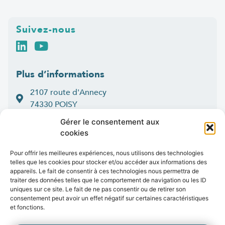
Suivez-nous
Plus d’informations
2107 route d'Annecy
74330 POISY
04 50 33 50 60
Gérer le consentement aux
cookies
Lun > jeu : 9h-12h et 14h-16h30
:
Ven
9h-12h et 14h-16h
Pour offrir les meilleures expériences, nous utilisons des technologies
telles que les cookies pour stocker et/ou accéder aux informations des
Contact
appareils. Le fait de consentir à ces technologies nous permettra de
traiter des données telles que le comportement de navigation ou les ID
uniques sur ce site. Le fait de ne pas consentir ou de retirer son
consentement peut avoir un effet négatif sur certaines caractéristiques
et fonctions.
Marchés publics
Presse
Publications
Vidéos
Open data