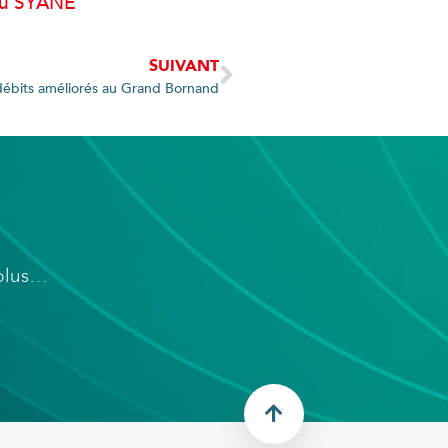
 du SYANE
SUIVANT
débits améliorés au Grand Bornand
 plus…