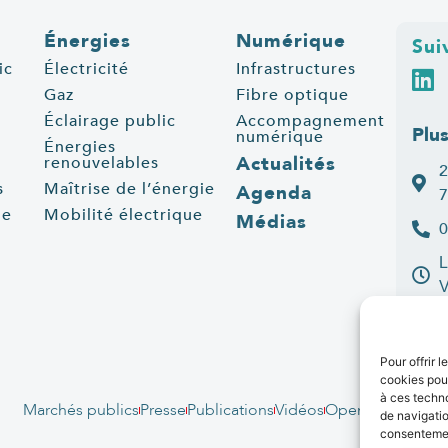
Énergies
Numérique
Sui
ic
Électricité
Infrastructures
Gaz
Fibre optique
Éclairage public
Accompagnement
Plu
numérique
Énergies
Actualités
renouvelables
2
s
Maîtrise de l’énergie
Agenda
7
ue
Mobilité électrique
Médias
0
L
C
Pour offrir 
cookies pour
à ces techn
Marchés publics
Presse
Publications
Vidéos
Open data
Emplo
de navigatio
consentement