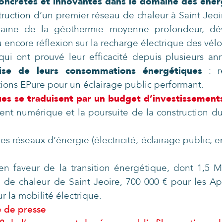
oncrètes et innovantes dans le domaine des éner
truction d’un premier réseau de chaleur à Saint Je
omaine de la géothermie moyenne profondeur, d
 encore réflexion sur la recharge électrique des vélo
 qui ont prouvé leur efficacité depuis plusieurs a
ise de leurs consommations énergétiques
: r
tions EPure pour un éclairage public performant.
ues se traduisent par un budget d’investissemen
t numérique et la poursuite de la construction du
les réseaux d’énergie (électricité, éclairage public
n faveur de la transition énergétique, dont 1,5 M
u de chaleur de Saint Jeoire, 700 000 € pour les Ap
r la mobilité électrique.
 de presse