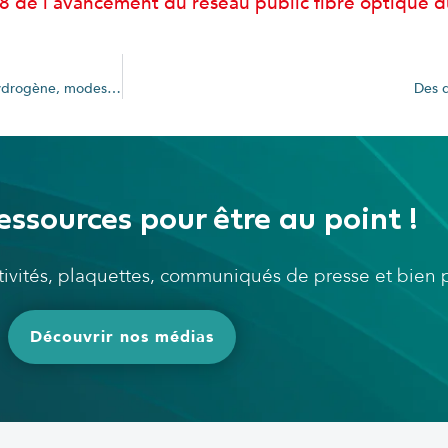
18 de l’avancement du réseau public fibre optique
Commission Consultative Paritaire : Mobilité(s) : électrique, GnV, hydrogène, modes doux, quelle mobilité durable pour demain ?
Des 
essources pour être au point !
ctivités, plaquettes, communiqués de presse et bien
Découvrir nos médias