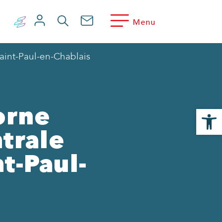
Menu
Saint-Paul-en-Chablais
Ouvrir la
orne
ntrale
t-Paul-