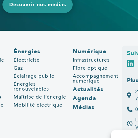
Découvrir nos médias
Énergies
Numérique
Sui
ic
Électricité
Infrastructures
Gaz
Fibre optique
Éclairage public
Accompagnement
Plu
numérique
Énergies
Actualités
renouvelables
2
s
Maîtrise de l’énergie
Agenda
7
ue
Mobilité électrique
Médias
0
L
C