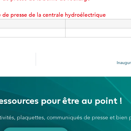
de presse de la centrale hydroélectrique
Inaugu
essources pour être au point !
ctivités, plaquettes, communiqués de presse et bien