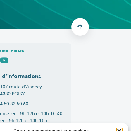
vez-nous
s d’informations
107 route d'Annecy
4330 POISY
4 50 33 50 60
un > jeu : 9h-12h et 14h-16h30
:
Ven
9h-12h et 14h-16h
ontact
Gérer le consentement aux cookies