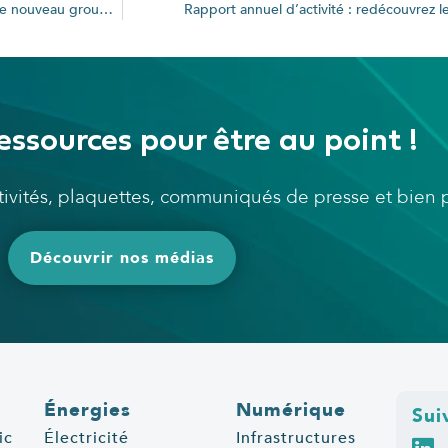
Alex : Production de chaleur à partir d’énergie renouvelable pour le nouveau groupe scolaire
Rapport annuel d’activité : redécouvrez 
essources pour être au point !
ctivités, plaquettes, communiqués de presse et bien
Découvrir nos médias
Énergies
Numérique
Sui
ic
Électricité
Infrastructures