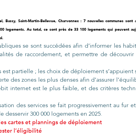
el, Bassy, Saint-Martin-Bellevue, Charvonnex : 7 nouvelles communes sont a
0 logements. Au total, ce sont près de 33 100 logements qui peuvent aujo
l.
bliques se sont succédées afin d’informer les habit
lités de raccordement, et permettre de découvrir l
st partielle ; les choix de déploiement s’appuient su
rte des zones les plus denses afin d’assurer l’équil
t internet est le plus faible, et des critères techn
sation des services se fait progressivement au fur e
 de desservir 300 000 logements en 2025.
 les cartes et plannings de déploiement
ster l’éligibilité