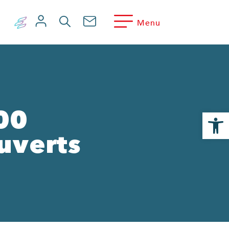
Menu
Ouvrir la
800
uverts