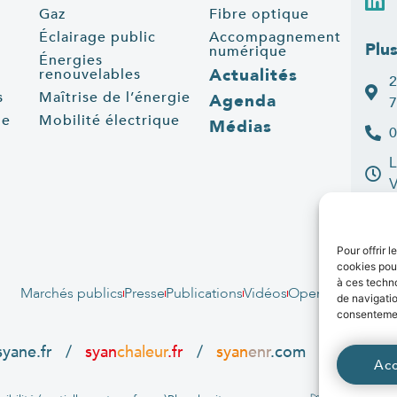
Gaz
Fibre optique
Éclairage public
Accompagnement
Plu
numérique
Énergies
Actualités
renouvelables
2
s
Maîtrise de l’énergie
Agenda
7
ue
Mobilité électrique
Médias
0
L
C
Pour offrir 
cookies pour
à ces techn
Marchés publics
Presse
Publications
Vidéos
Open data
Emplo
de navigatio
consentement
syane.fr
/
syan
chaleur
.fr
/
syan
enr
.com
/
e
born
.f
Ac