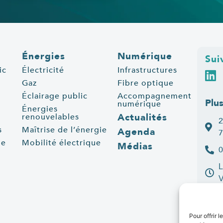
Énergies
Numérique
Sui
ic
Électricité
Infrastructures
Gaz
Fibre optique
Éclairage public
Accompagnement
Plu
numérique
Énergies
Actualités
renouvelables
2
s
Maîtrise de l’énergie
Agenda
7
ue
Mobilité électrique
Médias
0
L
C
Pour offrir 