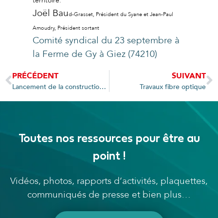
territoire.
Joël Bau
d-Grasset, Président du Syane et Jean-Paul
Amoudry, Président sortant
Comité syndical du 23 septembre à
la Ferme de Gy à Giez (74210)
PRÉCÉDENT
SUIVANT
Lancement de la construction de la chaufferie biomasse d’Ambilly/Ville-la-Grand
Travaux fibre optique
Toutes nos ressources pour être au
point !
Vidéos, photos, rapports d’activités, plaquettes,
communiqués de presse et bien plus…