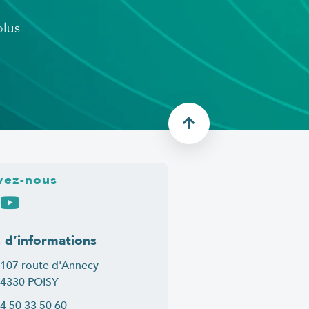
 plus…
vez-nous
s d’informations
107 route d'Annecy
4330 POISY
4 50 33 50 60