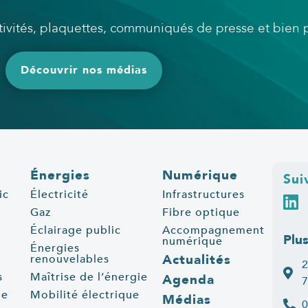
ctivités, plaquettes, communiqués de presse et bien
Découvrir nos médias
Énergies
Numérique
Sui
ic
Électricité
Infrastructures
Gaz
Fibre optique
Éclairage public
Accompagnement
Plu
numérique
Énergies
Actualités
renouvelables
2
s
Maîtrise de l’énergie
Agenda
7
ue
Mobilité électrique
Médias
0