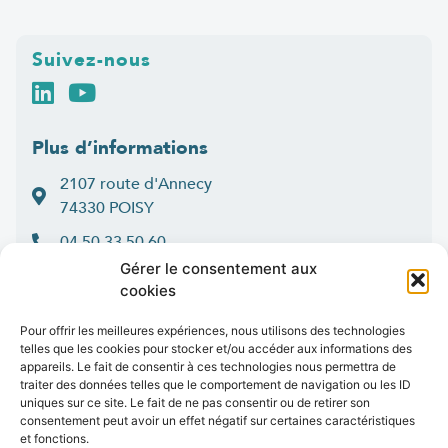
Suivez-nous
Plus d’informations
2107 route d'Annecy
74330 POISY
04 50 33 50 60
Gérer le consentement aux
Lun > jeu : 9h-12h et 14h-16h30
cookies
:
Ven
9h-12h et 14h-16h
Pour offrir les meilleures expériences, nous utilisons des technologies
Contact
telles que les cookies pour stocker et/ou accéder aux informations des
appareils. Le fait de consentir à ces technologies nous permettra de
traiter des données telles que le comportement de navigation ou les ID
uniques sur ce site. Le fait de ne pas consentir ou de retirer son
consentement peut avoir un effet négatif sur certaines caractéristiques
Marchés publics
Presse
Publications
Vidéos
Open data
et fonctions.