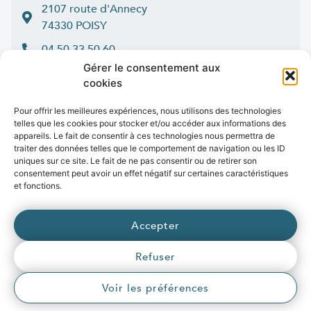
2107 route d'Annecy
74330 POISY
04 50 33 50 60
Gérer le consentement aux
Lun > jeu : 9h-12h et 14h-16h30
cookies
:
Ven
9h-12h et 14h-16h
Contact
Pour offrir les meilleures expériences, nous utilisons des technologies
telles que les cookies pour stocker et/ou accéder aux informations des
appareils. Le fait de consentir à ces technologies nous permettra de
traiter des données telles que le comportement de navigation ou les ID
uniques sur ce site. Le fait de ne pas consentir ou de retirer son
consentement peut avoir un effet négatif sur certaines caractéristiques
Marchés publics
Presse
Publications
Vidéos
Open data
et fonctions.
Emplois
fibre
.syane.fr
/
syan
chaleur
.fr
/
syan
enr
.com
/
Accepter
e
born
.fr
Refuser
© 2026 Syane
Voir les préférences
Mentions légales
Politique de confidentialité
Crédits
Accessibilité (partiellement conforme)
Plan du site