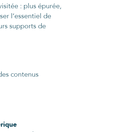
isitée : plus épurée,
er l’essentiel de
turs supports de
 des contenus
érique