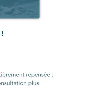
 !
tièrement repensée :
onsultation plus