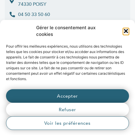
74330 POISY
04 50 33 50 60
Lun > jeu : 9h-12h et 14h-16h30
Gérer le consentement aux
:
Ven
9h-12h et 14h-16h
cookies
Contact
Pour offrir les meilleures expériences, nous utilisons des technologies
telles que les cookies pour stocker et/ou accéder aux informations des
appareils. Le fait de consentir à ces technologies nous permettra de
traiter des données telles que le comportement de navigation ou les ID
uniques sur ce site. Le fait de ne pas consentir ou de retirer son
Marchés publics
Presse
Publications
Vidéos
Open data
consentement peut avoir un effet négatif sur certaines caractéristiques
Emplois
et fonctions.
fibre
.syane.fr
/
syan
chaleur
.fr
/
syan
enr
.com
/
Accepter
e
born
.fr
Refuser
© 2026 Syane
Mentions légales
Politique de confidentialité
Crédits
Voir les préférences
Accessibilité (partiellement conforme)
Plan du site