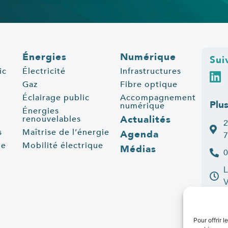
Énergies
Numérique
Sui
ic
Électricité
Infrastructures
Gaz
Fibre optique
Éclairage public
Accompagnement
Plu
numérique
Énergies
Actualités
renouvelables
2
s
Maîtrise de l’énergie
Agenda
7
ue
Mobilité électrique
Médias
0
L
C
Pour offrir 