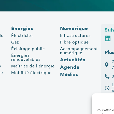
Énergies
Numérique
Sui
ic
Électricité
Infrastructures
Gaz
Fibre optique
Éclairage public
Accompagnement
Plu
numérique
Énergies
Actualités
renouvelables
2
s
Maîtrise de l’énergie
Agenda
7
ue
Mobilité électrique
Médias
0
L
C
Pour offrir 