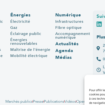
Énergies
Numérique
Sui
ic
Électricité
Infrastructures
Gaz
Fibre optique
Éclairage public
Accompagnement
Plu
numérique
Énergies
Actualités
renouvelables
2
s
Maîtrise de l’énergie
Agenda
7
ue
Mobilité électrique
Médias
0
L
C
Pour offrir 
cookies pour
à ces techn
Marchés publics
Presse
Publications
Vidéos
Open data
Emplo
de navigatio