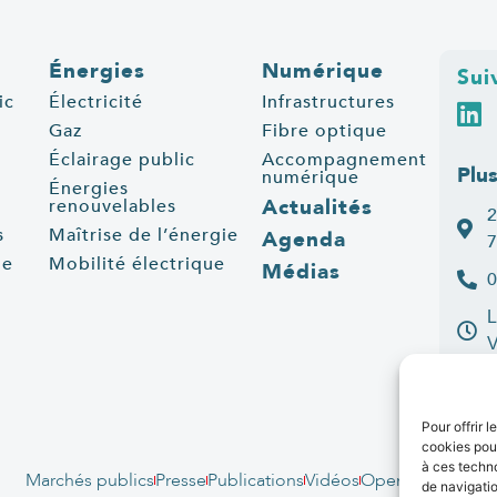
Énergies
Numérique
Sui
ic
Électricité
Infrastructures
Gaz
Fibre optique
Éclairage public
Accompagnement
Plu
numérique
Énergies
Actualités
renouvelables
2
s
Maîtrise de l’énergie
Agenda
7
ue
Mobilité électrique
Médias
0
L
C
Pour offrir 
cookies pour
à ces techn
Marchés publics
Presse
Publications
Vidéos
Open data
Emplo
de navigatio