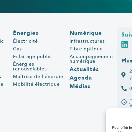
Énergies
Numérique
Sui
ic
Électricité
Infrastructures
Gaz
Fibre optique
Éclairage public
Accompagnement
Plu
numérique
Énergies
Actualités
renouvelables
2
s
Maîtrise de l’énergie
Agenda
7
ue
Mobilité électrique
Médias
0
L
C
Pour offrir 