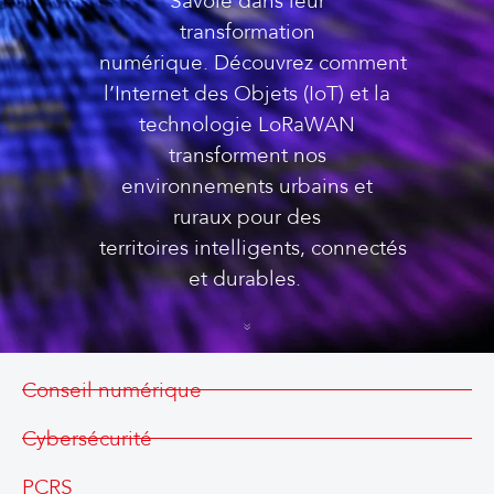
Savoie
dans leur
transformation
numérique.
Découvrez
comment
l’Internet des Objets (IoT) et la
technologie LoRaWAN
transforment nos
environnements urbains
et
ruraux
pour des
territoires
intelligents,
connectés
et durables
.
Conseil numérique
Cybersécurité
PCRS