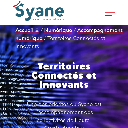
Accueil
/
Numérique
/
Accompagnement
numérique
/
Territoires Connectés et
Innovants
Territoires
Connectés et
Innovants
Une des priorités du Syane est
l
’
accompagne
ment
des
collectivités de Haute-