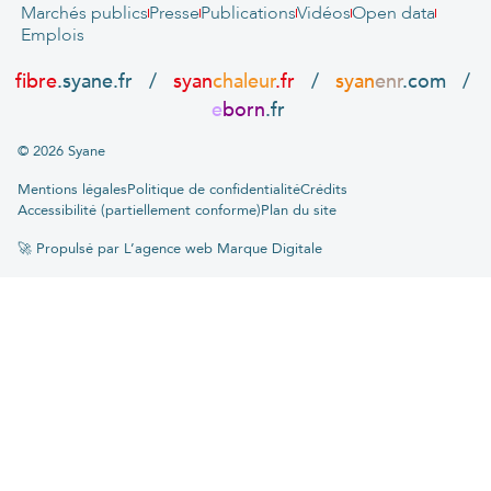
Marchés publics
Presse
Publications
Vidéos
Open data
Emplois
fibre
.syane.fr
/
syan
chaleur
.fr
/
syan
enr
.com
/
e
born
.fr
© 2026 Syane
Mentions légales
Politique de confidentialité
Crédits
Accessibilité (partiellement conforme)
Plan du site
🚀 Propulsé par L’agence web Marque Digitale