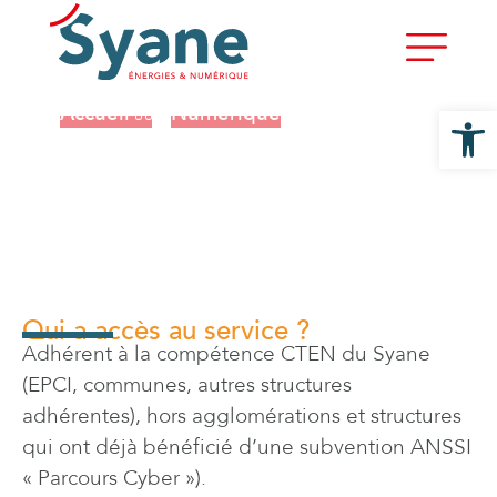
Accueil
/
Numérique
/
Cybersécurité – plan
Ouvrir la
2025 / 2027
Cybersécurité - plan
2025 / 2027
Qui a accès au service ?
Adhérent à la compétence CTEN du Syane
(EPCI, communes, autres structures
adhérentes), hors agglomérations et structures
qui ont déjà bénéficié d’une subvention ANSSI
« Parcours Cyber »).