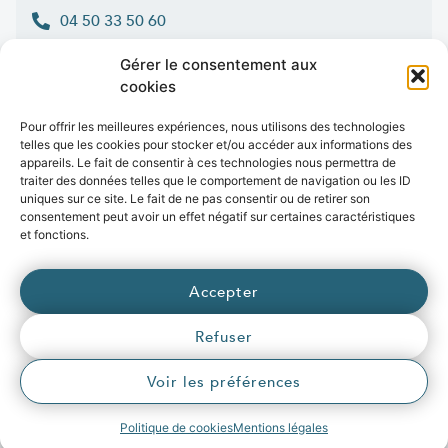
04 50 33 50 60
Lun > jeu : 9h-12h et 14h-16h30
Gérer le consentement aux
:
Ven
9h-12h et 14h-16h
cookies
Contact
Pour offrir les meilleures expériences, nous utilisons des technologies
telles que les cookies pour stocker et/ou accéder aux informations des
appareils. Le fait de consentir à ces technologies nous permettra de
traiter des données telles que le comportement de navigation ou les ID
uniques sur ce site. Le fait de ne pas consentir ou de retirer son
Marchés publics
Presse
Publications
Vidéos
Open data
consentement peut avoir un effet négatif sur certaines caractéristiques
Emplois
et fonctions.
fibre
.syane.fr
/
syan
chaleur
.fr
/
syan
enr
.com
/
Accepter
e
born
.fr
Refuser
© 2026 Syane
Mentions légales
Politique de confidentialité
Crédits
Voir les préférences
Accessibilité (partiellement conforme)
Plan du site
🚀 Propulsé par L’agence web Marque Digitale
Politique de cookies
Mentions légales