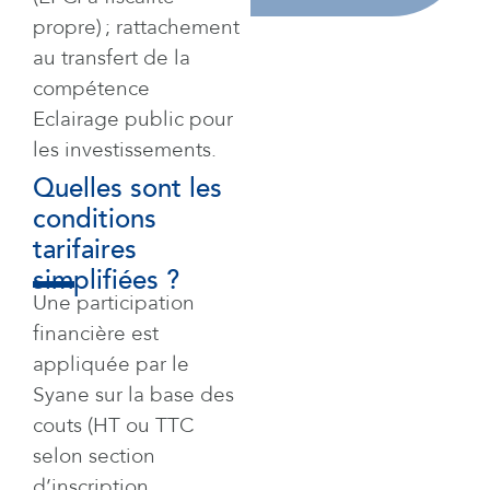
propre) ; rattachement
au
transfert
de
la
compétence
Eclairage public
pour
les investissements.
Quelles sont les
conditions
tarifaires
simplifiées ?
Une participation
financière est
appliquée par le
Syane
sur la base des
couts
(HT
ou TTC
selon section
d’inscription