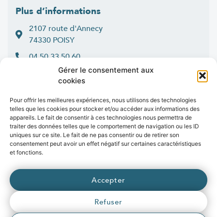
Plus d’informations
2107 route d'Annecy
74330 POISY
04 50 33 50 60
Gérer le consentement aux
Lun > jeu : 9h-12h et 14h-16h30
cookies
:
Ven
9h-12h et 14h-16h
Contact
Pour offrir les meilleures expériences, nous utilisons des technologies
telles que les cookies pour stocker et/ou accéder aux informations des
appareils. Le fait de consentir à ces technologies nous permettra de
traiter des données telles que le comportement de navigation ou les ID
uniques sur ce site. Le fait de ne pas consentir ou de retirer son
consentement peut avoir un effet négatif sur certaines caractéristiques
Marchés publics
Presse
Publications
Vidéos
Open data
et fonctions.
Emplois
fibre
.syane.fr
/
syan
chaleur
.fr
/
syan
enr
.com
/
Accepter
e
born
.fr
Refuser
© 2026 Syane