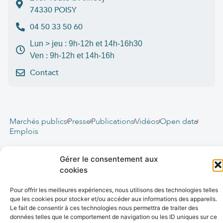
74330 POISY
04 50 33 50 60
Lun > jeu : 9h-12h et 14h-16h30
:
Ven
9h-12h et 14h-16h
Contact
Marchés publics
Presse
Publications
Vidéos
Open data
Emplois
fibre
.syane.fr
/
syan
chaleur
.fr
/
syan
enr
.com
/
Gérer le consentement aux
e
born
.fr
cookies
© 2026 Syane
Pour offrir les meilleures expériences, nous utilisons des technologies telles
que les cookies pour stocker et/ou accéder aux informations des appareils.
Mentions légales
Politique de confidentialité
Crédits
Le fait de consentir à ces technologies nous permettra de traiter des
Accessibilité (partiellement conforme)
Plan du site
données telles que le comportement de navigation ou les ID uniques sur ce