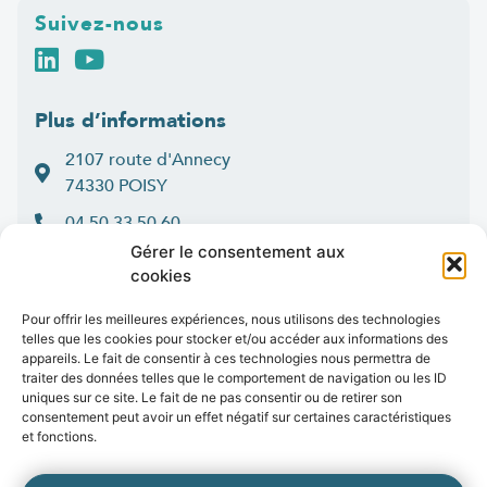
Suivez-nous
Plus d’informations
2107 route d'Annecy
74330 POISY
04 50 33 50 60
Gérer le consentement aux
Lun > jeu : 9h-12h et 14h-16h30
cookies
:
Ven
9h-12h et 14h-16h
Contact
Pour offrir les meilleures expériences, nous utilisons des technologies
telles que les cookies pour stocker et/ou accéder aux informations des
appareils. Le fait de consentir à ces technologies nous permettra de
traiter des données telles que le comportement de navigation ou les ID
uniques sur ce site. Le fait de ne pas consentir ou de retirer son
consentement peut avoir un effet négatif sur certaines caractéristiques
Marchés publics
Presse
Publications
Vidéos
Open data
et fonctions.
Emplois