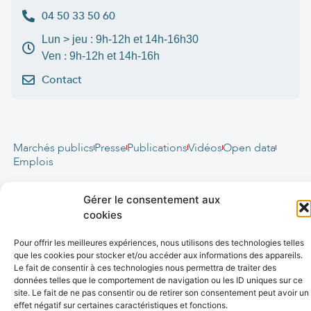
04 50 33 50 60
Lun > jeu : 9h-12h et 14h-16h30
:
Ven
9h-12h et 14h-16h
Contact
Marchés publics
Presse
Publications
Vidéos
Open data
Emplois
fibre
.syane.fr
/
syan
chaleur
.fr
/
syan
enr
.com
/
Gérer le consentement aux
e
born
.fr
cookies
© 2026 Syane
Pour offrir les meilleures expériences, nous utilisons des technologies telles
que les cookies pour stocker et/ou accéder aux informations des appareils.
Mentions légales
Politique de confidentialité
Crédits
Le fait de consentir à ces technologies nous permettra de traiter des
Accessibilité (partiellement conforme)
Plan du site
données telles que le comportement de navigation ou les ID uniques sur ce
site. Le fait de ne pas consentir ou de retirer son consentement peut avoir un
🚀 Propulsé par L’agence web Marque Digitale
effet négatif sur certaines caractéristiques et fonctions.