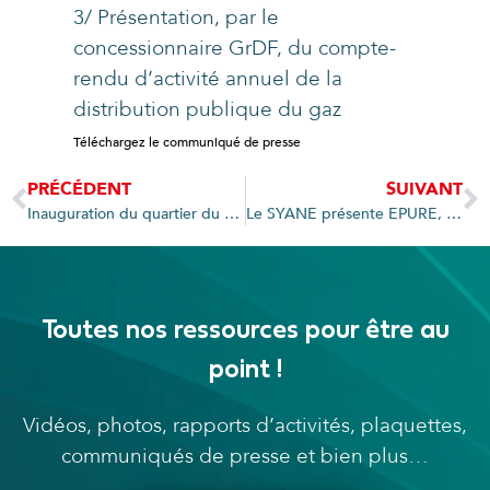
3/ Présentation, par le
concessionnaire GrDF, du compte-
rendu d’activité annuel de la
distribution publique du gaz
Téléchargez le communiqué de presse
PRÉCÉDENT
SUIVANT
Inauguration du quartier du Maisse à Douvaine
Le SYANE présente EPURE, son programme pour un éclairage public responsable, à Lugrin
Toutes nos ressources pour être au
point !
Vidéos, photos, rapports d’activités, plaquettes,
communiqués de presse et bien plus…